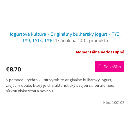
Jogurtová kultúra - Originálny bulharský jogurt - TY3,
TY9, TY13, TY14
1 sáčok na 100 l produktu
Momentálne nedostupné
Do košíka
€8,70
S pomocou týchto kultúr vyrobíte originálne bulharský jogurt,
zrejúci v obale, ktorý je charakteristický svojou silnou arómou,
nízkou viskozitou a pevnou...
Kód:
100102