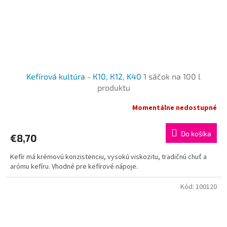
Kefírová kultúra - К10, К12, K40
1 sáčok na 100 l
produktu
Momentálne nedostupné
Do košíka
€8,70
Kefír má krémovú konzistenciu, vysokú viskozitu, tradičnú chuť a
arómu kefíru. Vhodné pre kefírové nápoje.
Kód:
100120