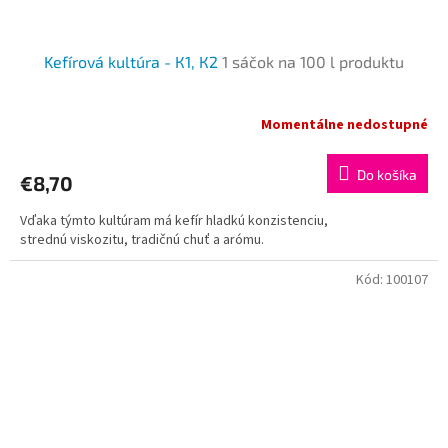
Kefírová kultúra - К1, К2
1 sáčok na 100 l produktu
Momentálne nedostupné
Do košíka
€8,70
Vďaka týmto kultúram má kefír hladkú konzistenciu,
strednú viskozitu, tradičnú chuť a arómu.
Kód:
100107