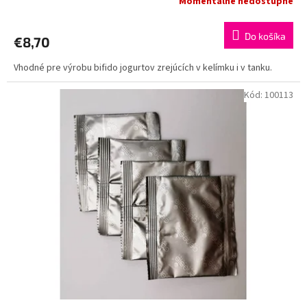
Momentálne nedostupné
Do košíka
€8,70
Vhodné pre výrobu bifido jogurtov zrejúcích v kelímku i v tanku.
Kód:
100113