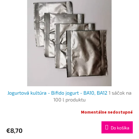
r
p
o
i
d
s
u
p
k
r
t
o
o
d
v
u
k
t
o
v
Jogurtová kultúra - Bifido jogurt - ВA10, ВA12
1 sáčok na
100 l produktu
Momentálne nedostupné
Do košíka
€8,70