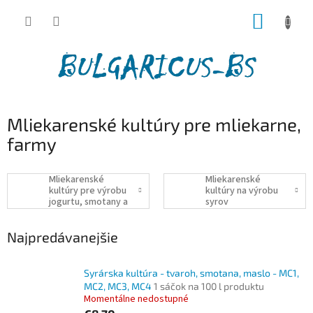
Prejsť
NÁKUP
na
obsah
KOŠÍK
Mliekarenské kultúry pre mliekarne,
farmy
Mliekarenské
Mliekarenské
kultúry pre výrobu
kultúry na výrobu
jogurtu, smotany a
syrov
kefíru
Najpredávanejšie
Syrárska kultúra - tvaroh, smotana, maslo - MC1,
MC2, MC3, MC4
1 sáčok na 100 l produktu
Momentálne nedostupné