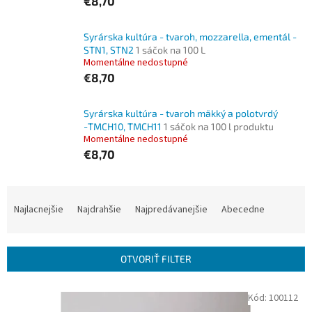
€8,70
Syrárska kultúra - tvaroh, mozzarella, ementál -
STN1, STN2
1 sáčok na 100 L
Momentálne nedostupné
€8,70
Syrárska kultúra - tvaroh mäkký a polotvrdý
-ТМСН10, ТМСН11
1 sáčok na 100 l produktu
Momentálne nedostupné
€8,70
R
a
Najlacnejšie
Najdrahšie
Najpredávanejšie
Abecedne
d
e
n
OTVORIŤ FILTER
i
e
V
Kód:
100112
p
ý