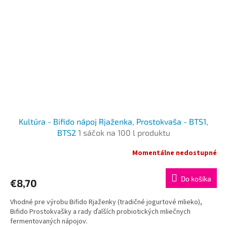
Kultúra - Bifido nápoj Rjaženka, Prostokvaša - ВTS1,
ВTS2
1 sáčok na 100 l produktu
Momentálne nedostupné
Do košíka
€8,70
Vhodné pre výrobu Bifido Rjaženky (tradičné jogurtové mlieko),
Bifido Prostokvašky a rady ďalších probiotických mliečnych
fermentovaných nápojov.