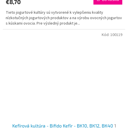
€8,70
Tieto jogurtové kultúry sú vytvorené k vylepšeniu kvality
nízkotučných jogurtových produktov a na výrobu ovocných jogurtov
s kúskami ovocia. Pre výsledný produkt je...
Kód:
100119
Kefírová kultúra - Bifido Kefír - ВК10, ВК12, ВК40
1