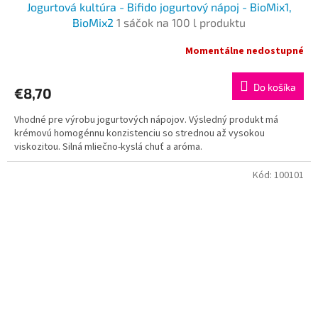
Jogurtová kultúra - Bifido jogurtový nápoj - ВioMix1,
ВioMix2
1 sáčok na 100 l produktu
Momentálne nedostupné
Do košíka
€8,70
Vhodné pre výrobu jogurtových nápojov. Výsledný produkt má
krémovú homogénnu konzistenciu so strednou až vysokou
viskozitou. Silná mliečno-kyslá chuť a aróma.
Kód:
100101