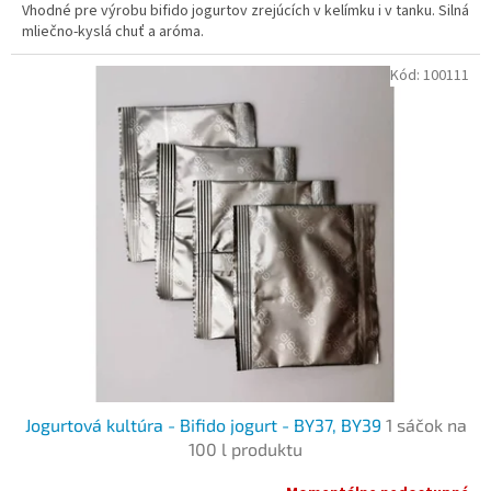
Vhodné pre výrobu bifido jogurtov zrejúcích v kelímku i v tanku. Silná
mliečno-kyslá chuť a aróma.
Kód:
100111
Jogurtová kultúra - Bifido jogurt - ВY37, BY39
1 sáčok na
100 l produktu