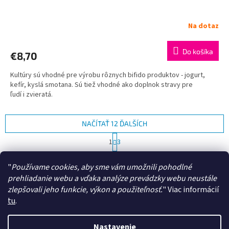
Na dotaz
Do košíka
€8,70
Kultúry sú vhodné pre výrobu rôznych bifido produktov - jogurt,
kefír, kyslá smotana. Sú tiež vhodné ako doplnok stravy pre
ľudí i zvieratá.
NAČÍTAŤ 12 ĎALŠÍCH
S
1
3
t
O
r
26
položiek celkom
v
á
"
Používame cookies, aby sme vám umožnili pohodlné
l
HORE
n
prehliadanie webu a vďaka analýze prevádzky webu neustále
á
k
zlepšovali jeho funkcie, výkon a použiteľnosť.
"
Viac informácií
d
o
v
Z
a
tu
.
a
c
á
n
i
Vytvoril Shoptet
p
i
Nastavenie
e