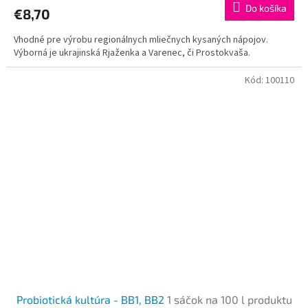
Do košíka
€8,70
Vhodné pre výrobu regionálnych mliečnych kysaných nápojov.
Výborná je ukrajinská Rjaženka a Varenec, či Prostokvaša.
Kód:
100110
Probiotická kultúra - ВВ1, ВВ2
1 sáčok na 100 l produktu