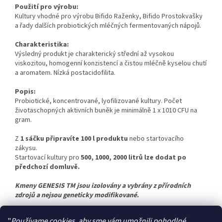
Použití pro výrobu:
Kultury vhodné pro výrobu Bifido Raženky, Bifido Prostokvašky
a řady dalších probiotických mléčných fermentovaných nápojů.
Charakteristika:
Výsledný produkt je charakterický střední až vysokou
viskozitou, homogenní konzistencí a čistou mléčně kyselou chutí
a aromatem. Nízká postacidofilita.
Popis:
Probiotické, koncentrované, lyofilizované kultury. Počet
životaschopných aktivních buněk je minimálně 1 x 1010 CFU na
gram.
Z
1 sáčku připravíte 100 l produktu
nebo startovacího
zákysu.
Startovací kultury pro
500, 1000, 2000 litrů lze dodat po
předchozí domluvě.
Kmeny GENESIS TM jsou izolovány a vybrány z přírodních
zdrojů a nejsou geneticky modifikované.
"
Používame cookies, aby sme vám umožnili pohodlné