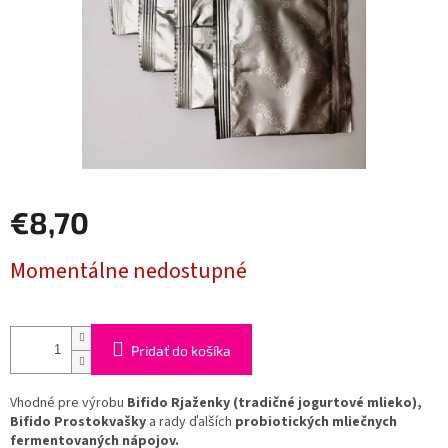
€8,70
Jednotková
Momentálne nedostupné
cena:
Pridať do košíka
Vhodné pre výrobu
Bifido Rjaženky (tradičné jogurtové mlieko),
Bifido Prostokvašky
a rady ďalších
probiotických mliečnych
fermentovaných nápojov.