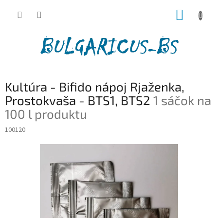
Prejsť
NÁKUP
na
obsah
KOŠÍK
Kultúra - Bifido nápoj Rjaženka,
Prostokvaša - ВTS1, ВTS2
1 sáčok na
100 l produktu
100120