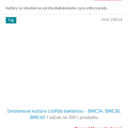
Kultúry sú vhodné na výrobu Balkánskeho syra a Mozzarelly.
Kód:
100118
Tip
Smotanová kultúra s bifido baktériou - ВMC34, ВMC36,
ВMC40
1 sáčok na 100 l produktu