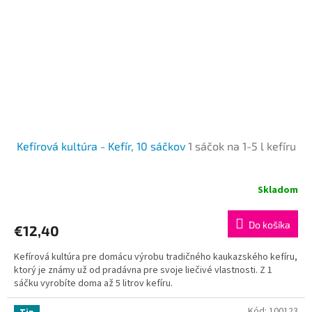
i
e
,
p
r
í
r
o
Kefírová kultúra - Kefír, 10 sáčkov
1 sáčok na 1-5 l kefíru
d
n
Skladom
é
p
Do košíka
€12,40
r
Kefírová kultúra pre domácu výrobu tradičného kaukazského kefíru,
o
ktorý je známy už od pradávna pre svoje liečivé vlastnosti. Z 1
b
sáčku vyrobíte doma až 5 litrov kefíru.
i
Kód:
100123