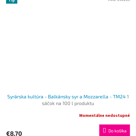
Tip
o
t
i
k
á
G
e
n
e
s
i
Syrárska kultúra - Balkánsky syr a Mozzarella - TМ24
1
s
sáčok na 100 l produktu
Momentálne nedostupné
Do košíka
€8,70