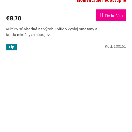
Momentálne nedostupné
Do košíka
€8,70
Kultúry sú vhodné na výrobu bifido kyslej smotany a
bifido mliečnych nápojov.
Kód:
100151
Tip