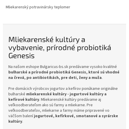
Mliekarenský potravinársky teplomer
Mliekarenské kultúry a
vybavenie, prírodné probiotiká
Genesis
Na našom eshope Bulgaricus-bs.sk predávame vysoko kvalitné
bulharské a prírodné probiotiká Genesis, ktoré sú vhodné
na črevá, po antibiotikách, pre deti, ženy a muža
.
Pre domácich výrobcov jogurtov a kefírov ponúkame originálne
bulharské
mliekarenské kultúry - jogurtové kultúry a
kefírové kultúry
. Mliekarenské kultúry predávame aj
veľkoodberateľom ako sú farmy a mliekarne. Pre
veľkoodberateľov, mliekarne a farmy máme pripravené vo
väčšom balení
jogurtové, kefírkové, smotanové a syrárske
kultúry
.