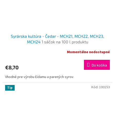
é
k
u
l
t
Syrárska kultúra - Čedar - МCH21, МCH22, MCH23,
ú
MCH24
1 sáčok na 100 l produktu
r
Momentálne nedostupné
y
a
Do košíka
€8,70
v
y
Vhodné pre výrobu Eidamu a parených syrov.
b
Kód:
100153
Tip
a
v
e
n