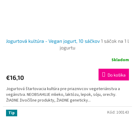
Jogurtová kultúra - Vegan jogurt, 10 sáčkov
1 sáčok na 1 l
jogurtu
Skladom
Do košíka
€16,10
Jogurtová štartovacia kultúra pre priaznivcov vegeteriánstva a
vegánstva. NEOBSAHUJE mlieko, laktózu, lepok, sóju, orechy.
ŽIADNE živočíšne produkty, ŽIADNE geneticky...
Kód:
100143
Tip