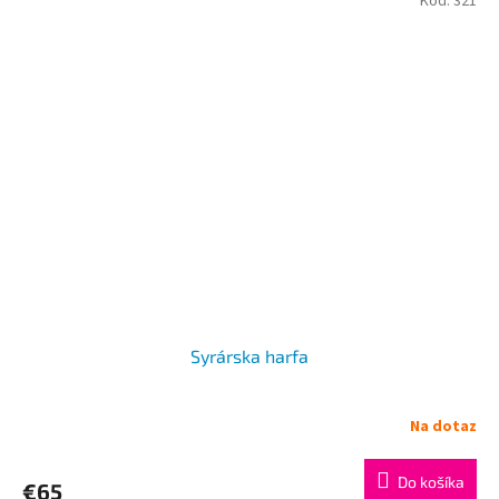
Kód:
321
Syrárska harfa
Na dotaz
Do košíka
€65