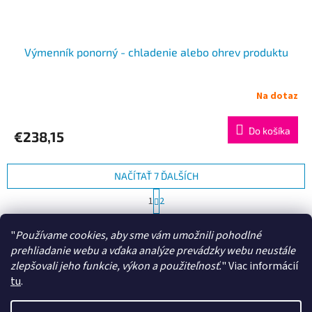
Výmenník ponorný - chladenie alebo ohrev produktu
Na dotaz
Do košíka
€238,15
NAČÍTAŤ 7 ĎALŠÍCH
S
1
2
t
O
r
19
položiek celkom
v
á
"
Používame cookies, aby sme vám umožnili pohodlné
l
HORE
n
prehliadanie webu a vďaka analýze prevádzky webu neustále
á
k
zlepšovali jeho funkcie, výkon a použiteľnosť.
"
Viac informácií
d
o
v
Z
a
tu
.
a
c
á
n
i
Vytvoril Shoptet
p