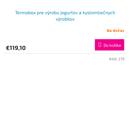
Termobox pre výrobu jogurtov a kyslomliečnych
výrobkov
Na dotaz
Do košíka
€119,10
Kód:
279