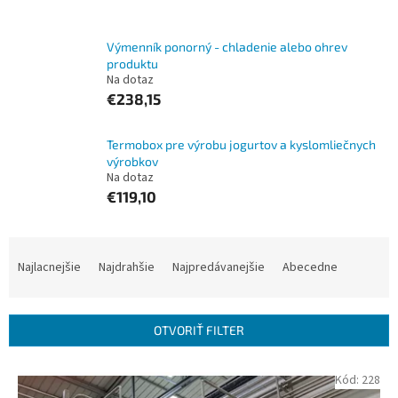
Výmenník ponorný - chladenie alebo ohrev
produktu
Na dotaz
€238,15
Termobox pre výrobu jogurtov a kyslomliečnych
výrobkov
Na dotaz
€119,10
R
a
Najlacnejšie
Najdrahšie
Najpredávanejšie
Abecedne
d
e
n
OTVORIŤ FILTER
i
e
V
Kód:
228
p
ý