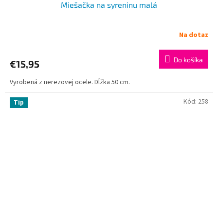
Miešačka na syreninu malá
Na dotaz
Do košíka
€15,95
Vyrobená z nerezovej ocele. Dĺžka 50 cm.
Kód:
258
Tip