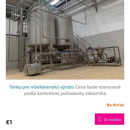
r
p
o
i
d
s
u
p
k
r
t
o
o
d
v
u
k
t
o
v
Tanky pre mliekárenskú výrobu
Cena bude stanovená
podľa konkrétnej požiadavky zákazníka
Na dotaz
Do košíka
€1