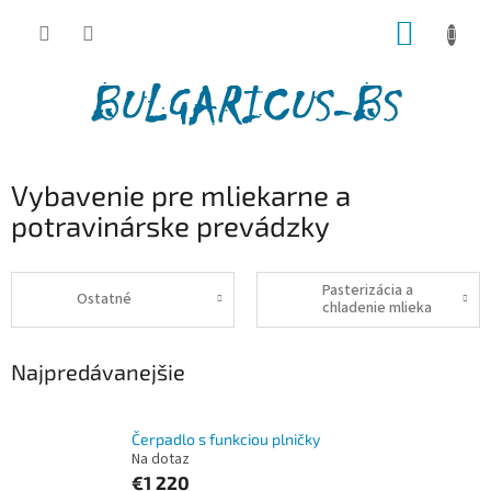
Prejsť
NÁKUP
na
obsah
KOŠÍK
Vybavenie pre mliekarne a
potravinárske prevádzky
Pasterizácia a
Ostatné
chladenie mlieka
Najpredávanejšie
Čerpadlo s funkciou plničky
Na dotaz
€1 220