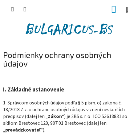
Prejsť
NÁKUP
na
obsah
KOŠÍK
Podmienky ochrany osobných
údajov
I.
Základné ustanovenie
1. Správcom osobných údajov podľa § 5 písm. o) zákona č.
18/2018 Z.z. o ochrane osobných údajov v znení neskorších
predpisov (ďalej len „
Zákon
“) je
2BS s. r. o
IČO
53618831
so
sídlom
Brestovec 120, 907 01 Brestovec
(ďalej len:
„
prevádzkovateľ
“).