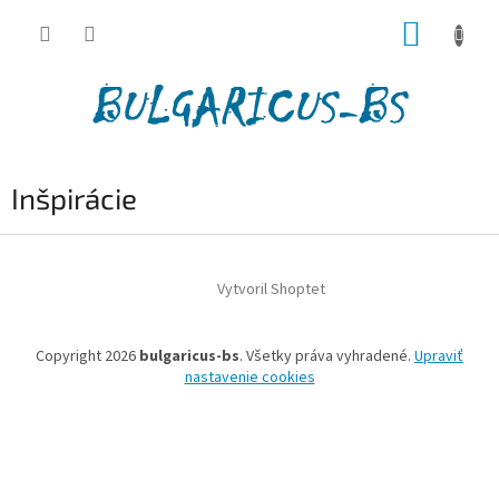
Prejsť
NÁKUP
na
obsah
KOŠÍK
Inšpirácie
Z
á
Vytvoril Shoptet
p
ä
t
Copyright 2026
bulgaricus-bs
. Všetky práva vyhradené.
Upraviť
i
nastavenie cookies
e